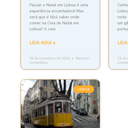
Passar o Natal em Lisboa é uma
Conhe
experiência encantadora! Mas
Lisbo
será que é fácil saber onde
noite
comer na Ceia de Natal em
um gê
Lisboa? A ceia
portu
LEIA AQUI »
LEIA
25 de novembro de 2024
Nenhum
12 de
comentário
comen
LISBOA