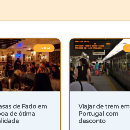
LISBOA
L
asas de Fado em
Viajar de trem em
boa de ótima
Portugal com
lidade
desconto