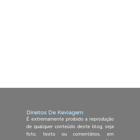
Direitos De Keviagem
É extremamente proibido a reprodução
de qualquer conteúdo deste blog, seja
foto, texto ou comentários, em