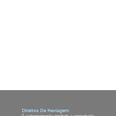
Direitos De Keviagem
É extremamente proibido a reprodução