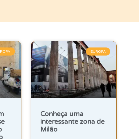
UROPA
EUROPA
em
Conheça uma
se
interessante zona de
o
Milão
o