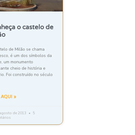
heça o castelo de
ão
telo de Milão se chama
esco, é um dos símbolos da
e, um monumento
nante cheio de história e
io. Foi construído no século
 AQUI »
 agosto de 2013
5
tários