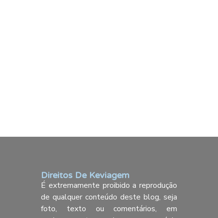
Direitos De Keviagem
É extremamente proibido a reprodução
de qualquer conteúdo deste blog, seja
foto, texto ou comentários, em