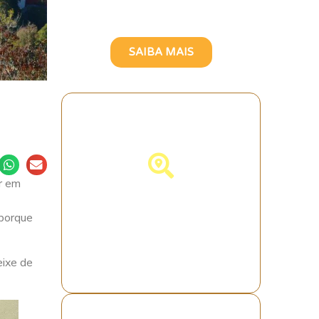
Brasileira
SAIBA MAIS
r em
Descubra
 porque
Portugal!
eixe de