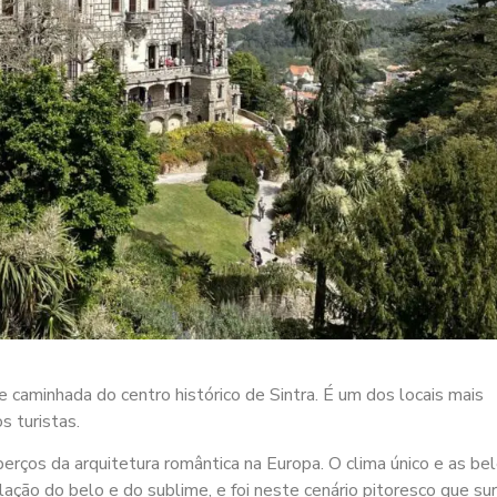
 caminhada do centro histórico de Sintra. É um dos locais mais
s turistas.
berços da arquitetura romântica na Europa. O clima único e as be
lação do belo e do sublime, e foi neste cenário pitoresco que sur