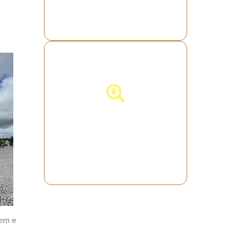
Descubra a
Espanha!
gem e