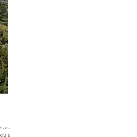
lezas
giu a