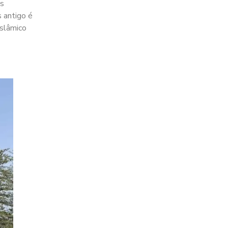
os
s antigo é
islâmico