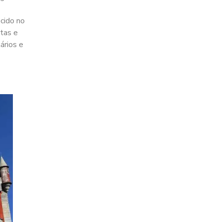
scido no
utas e
ários e