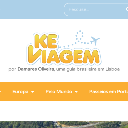
o
por
Damares Oliveira
, uma guia brasileira em Lisboa
Europa
Pelo Mundo
Passeios em Port