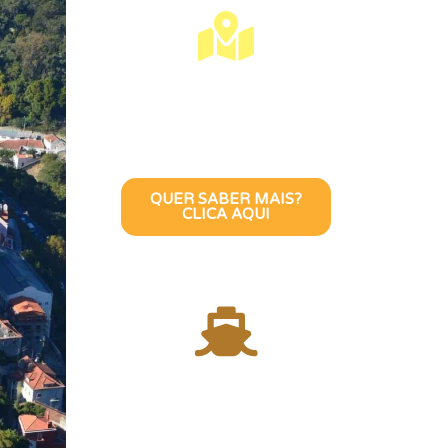
Visite Lisboa Com
Uma Guia Turístico
Brasileira
QUER SABER MAIS?
CLICA AQUI
Atravesse o Rio
Tejo com uma
Guia Turística