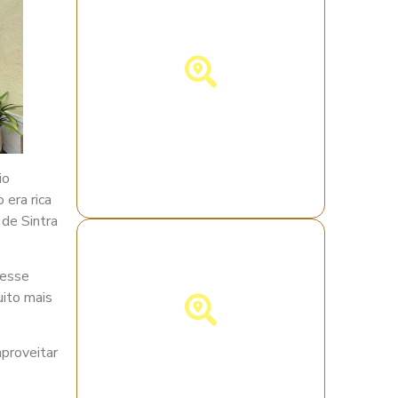
Descubra a Itália!
io
 era rica
 de Sintra
nesse
uito mais
proveitar
Descubra a
Alemanha!