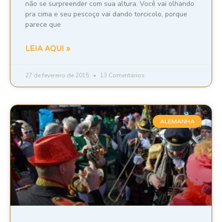
não se surpreender com sua altura. Você vai olhando
pra cima e seu pescoço vai dando torcicolo, porque
parece que
LEIA AQUI »
27 de fevereiro de 2015
13 Comentários
ALEMANHA