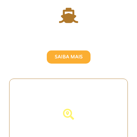
Atravesse o Rio Tejo com
uma Guia Turística Brasileira
SAIBA MAIS
Descubra Portugal!