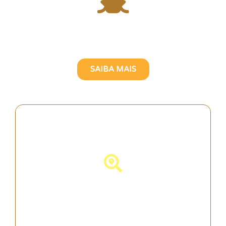
Atravesse o Rio Tejo com
uma Guia Turística Brasileira
SAIBA MAIS
Descubra Portugal!