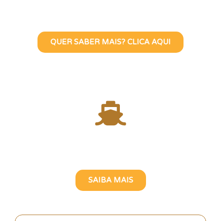
Visite Lisboa Com Uma Guia
Turístico Brasileira
QUER SABER MAIS? CLICA AQUI
Atravesse o Rio Tejo com
uma Guia Turística Brasileira
SAIBA MAIS