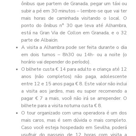
ônibus que partem de Granada, pegar um táxi ou
subir a pé em 30 minutos – lembre-se que vai ter
mais horas de caminhada visitando o local. O
ponto do ônibus n° 30 que leva até Alhambra,
está na Gran Via de Collon em Granada, e o 32
parte de Albaicin.
A visita a Alhambra pode ser feita durante o dia
em dois turnos – 8h30 ou 14h- ou a noite (o
horário vai depender do período).
O bilhete custa € 14 para adulto e criança até 12
anos (não completos) não paga, adolescente
entre 12 e 15 anos paga € 8. Este valor não inclui
a visita aos jardins, mas eu super recomendo a
pagar € 7 a mais, você não irá se arrepender. O
bilhete para a visita noturna custa € 8.
O tour organizado com uma operadora é um dos
mais caros, mas é sem dúvida o mais completo.
Caso você esteja hospedado em Sevilha, poderá
usufruir do passeio de 12 horas com visita a