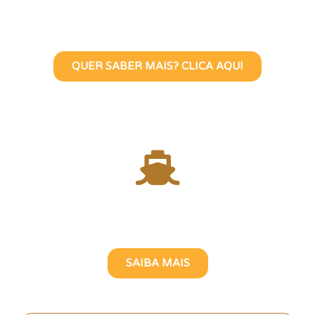
Visite Lisboa Com Uma Guia
Turístico Brasileira
QUER SABER MAIS? CLICA AQUI
Atravesse o Rio Tejo com
uma Guia Turística Brasileira
SAIBA MAIS