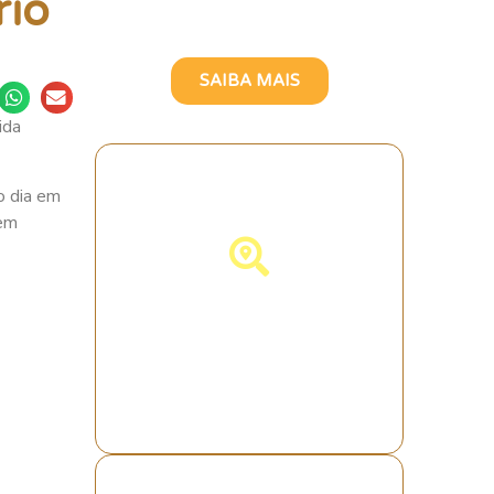
rio
Brasileira
SAIBA MAIS
ida
o dia em
dem
Descubra
Portugal!