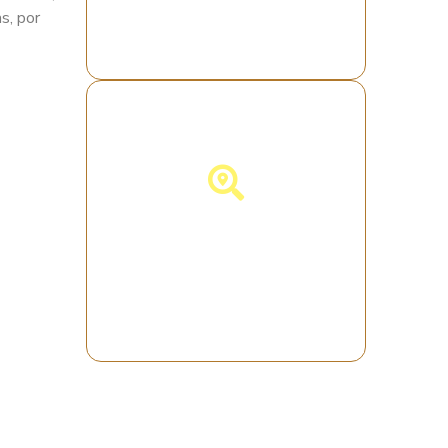
s, por
Descubra a
Espanha!