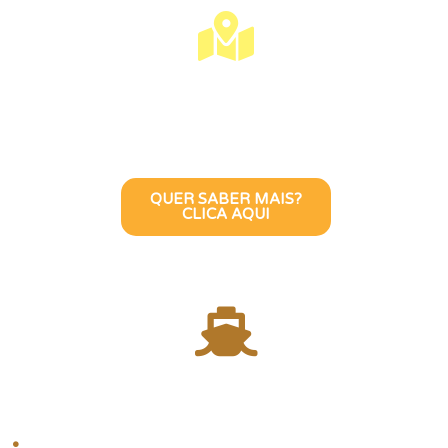
Visite Lisboa Com
Uma Guia Turístico
Brasileira
QUER SABER MAIS?
CLICA AQUI
Atravesse o Rio
Tejo com uma
Guia Turística