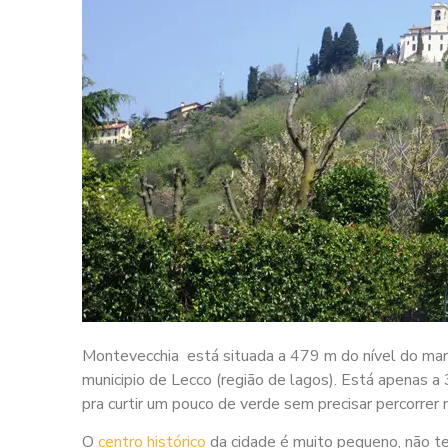
Montevecchia está situada a 479 m do nível do mar, 
municipio de Lecco (região de lagos). Está apenas 
pra curtir um pouco de verde sem precisar percorrer
O
centro histórico
da cidade é muito pequeno, não te