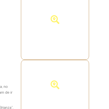
Descubra a Itália!
a, no
am de ir
Descubra a
Alemanha!
rianza”,