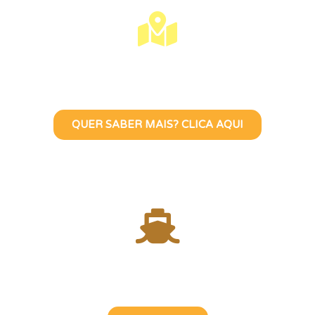
Visite Lisboa Com Uma Guia
Turístico Brasileira
QUER SABER MAIS? CLICA AQUI
Atravesse o Rio Tejo com
uma Guia Turística Brasileira