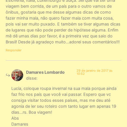
Eslovênia, Itália, Luxemburgo e Suiça. Sei que vai ser uma
viagem bem corrida, de um país para o outro vamos de
ônibus, gostaria que me desse algumas dicas de como
fazer minha mala, não quero fazer mala com muita cosa,
pois vai ser muito puxado. E também se tiver algumas dicas
de lugares que não pode perder de hipótese alguma. Enfim
mê dê umas dias por favor, é a primeira vez que saio do
Brasil! Desde já agradeço muito…adorei seus comentários!!!
Responder
29 de janeiro de 2017 às
Damares Lombardo
10:52
disse:
Lucia, coloque roupa invernal na sua mala porque ainda
faz frio nos país que você vai passar. Espero que vc
consiga visitar todos esses países, mas me deu até
agonia de ler seu roteiro com tanto lugar em apenas 19
dias…rs. Boa viagem!
Abs
Damares