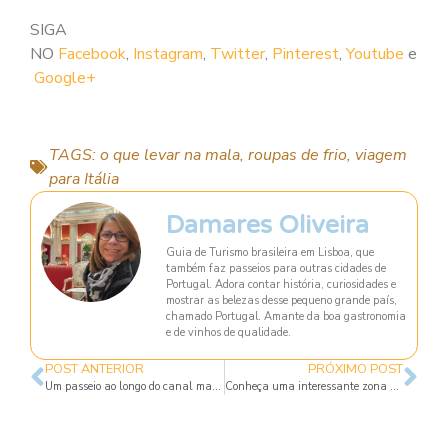
SIGA
NO
Facebook
,
Instagram
,
Twitter
,
Pinterest
,
Youtube
e
Google+
TAGS:
o que levar na mala
,
roupas de frio
,
viagem
para Itália
Damares Oliveira
Guia de Turismo brasileira em Lisboa, que
também faz passeios para outras cidades de
Portugal. Adora contar história, curiosidades e
mostrar as belezas desse pequeno grande país,
chamado Portugal. Amante da boa gastronomia
e de vinhos de qualidade.
POST ANTERIOR
PRÓXIMO POST
Um passeio ao longo do canal mais badalado de Milão
Conheça uma interessante zona de Milão