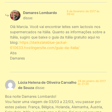
6 de fevereiro de 2017 às
Damares Lombardo
09:42
disse:
Olá Marcia. Você vai encontrar leites sem lactosio nos
supermercados na Itália. Quanto as informações sobre a
Itália, sugiro que baixe o guia da Itália gratuito aqui no
blog:
https://darkslateblue-jackal-
610633.hostingersite.com/guia-da-italia/
Abs
Damares
28 de janeiro de 2017
Lúcia Helena de Oliveira Carvalho
às 21:39
de Souza
disse:
Boa noite Damares Lombardo!
Vou fazer uma viagem de 03/03 a 22/03, vou passar por
estes países: França, Bélgica, Holanda, Alemanha, Áustria,