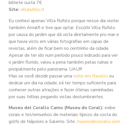
bilhete custa 7€.
Site:
villarufolo.it
Eu conheci apenas Villa Rufolo porque nesse dia visitei
também Amalfi e tive que optar. Escolhi Villa Rufolo
por causa do jardim que dá vista diretamente pro mar e
que havia visto em várias fotografias em capas de
revistas, além de ficar bem no centrinho da cidade.
Apesar de ter ido num período pouco indicado para ver
o jardim florido, valeu a pena também pelas ruínas e
pricipalmente pelo panorama. UAU!!!
Mas se você decidir passar uma
noite em Ravello
ou
dedicar um dia na cidade, irá ter tempo suficiente para
conhecer outras atrações e fazer ótimas caminhadas
por suas trilhas pegando vistas deslumbrantes.
Museu del Corallo Camo (Museu do Coral):
exibe
corais e testemunhos de materiais típicos da costa do
golfo de Nápoles e Salerno. Site:
museodelcorallo.com