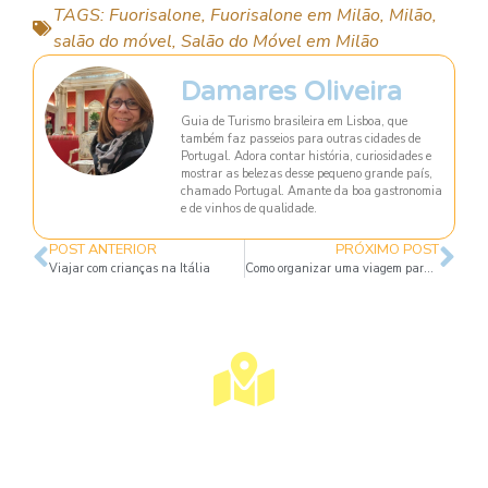
TAGS:
Fuorisalone
,
Fuorisalone em Milão
,
Milão
,
salão do móvel
,
Salão do Móvel em Milão
Damares Oliveira
Guia de Turismo brasileira em Lisboa, que
também faz passeios para outras cidades de
Portugal. Adora contar história, curiosidades e
mostrar as belezas desse pequeno grande país,
chamado Portugal. Amante da boa gastronomia
e de vinhos de qualidade.
POST ANTERIOR
PRÓXIMO POST
Viajar com crianças na Itália
Como organizar uma viagem para o exterior
Visite Lisboa Com Uma Guia
Turístico Brasileira