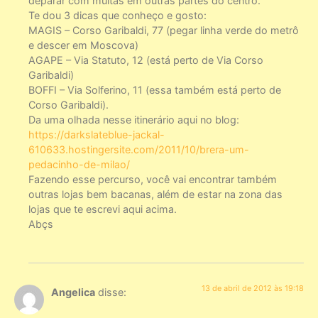
deparar com muitas em outras partes do centro.
Te dou 3 dicas que conheço e gosto:
MAGIS – Corso Garibaldi, 77 (pegar linha verde do metrô
e descer em Moscova)
AGAPE – Via Statuto, 12 (está perto de Via Corso
Garibaldi)
BOFFI – Via Solferino, 11 (essa também está perto de
Corso Garibaldi).
Da uma olhada nesse itinerário aqui no blog:
https://darkslateblue-jackal-
610633.hostingersite.com/2011/10/brera-um-
pedacinho-de-milao/
Fazendo esse percurso, você vai encontrar também
outras lojas bem bacanas, além de estar na zona das
lojas que te escrevi aqui acima.
Abçs
13 de abril de 2012 às 19:18
Angelica
disse: