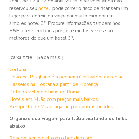
abril
de 12 a 17 de abril 2016, e se você ainda não
reservou seu
hotel
, pode correr o risco de ficar sem um
lugar para dormir, ou vai pagar muito caro por um
simples hotel 3*. Procure informações também nos
B&B, oferecem bons preços e muitas vezes são
melhores do que um hotel 3*.
[caixa title=”Saiba mais”]
Cortona
Toscana: Pitigliano é a pequena Gerusalém da região
Passeios na Toscana a partir de Florença
Rota do vinho pertinho de Roma
Hotéis em Milão com preços mais baixos
Aeroporto de Milão: ligação para outras cidades
Organize sua viagem para Itália visitando os links
abaixo
Reserve seu hotel com o booking.com