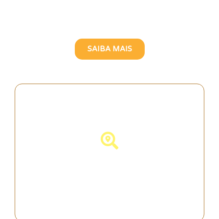
Atravesse o Rio Tejo com
uma Guia Turística Brasileira
SAIBA MAIS
Descubra Portugal!