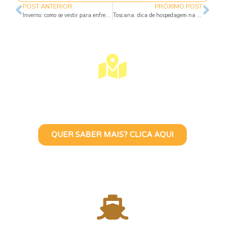
POST ANTERIOR
PRÓXIMO POST
Inverno: como se vestir para enfrentar o frio no exterior
Toscana: dica de hospedagem na zona rural
Visite Lisboa Com Uma Guia
Turístico Brasileira
QUER SABER MAIS? CLICA AQUI