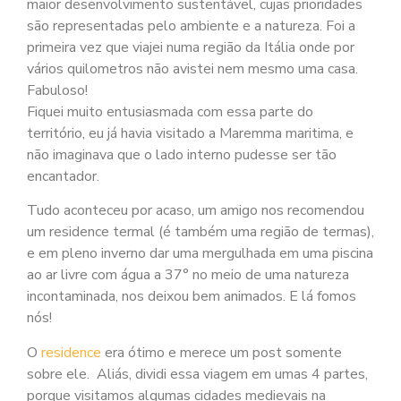
maior desenvolvimento sustentável, cujas prioridades
são representadas pelo ambiente e a natureza. Foi a
primeira vez que viajei numa região da Itália onde por
vários quilometros não avistei nem mesmo uma casa.
Fabuloso!
Fiquei muito entusiasmada com essa parte do
território, eu já havia visitado a Maremma maritima, e
não imaginava que o lado interno pudesse ser tão
encantador.
Tudo aconteceu por acaso, um amigo nos recomendou
um residence termal (é também uma região de termas),
e em pleno inverno dar uma mergulhada em uma piscina
ao ar livre com água a 37° no meio de uma natureza
incontaminada, nos deixou bem animados. E lá fomos
nós!
O
residence
era ótimo e merece um post somente
sobre ele. Aliás, dividi essa viagem em umas 4 partes,
porque visitamos algumas cidades medievais na