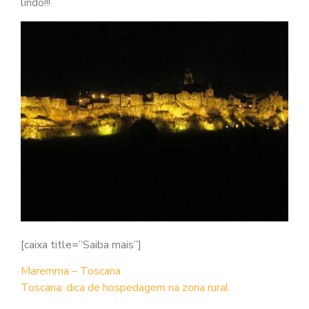
lindo!!!
[caixa title=”Saiba mais”]
Maremma – Toscana
Toscana: dica de hospedagem na zona rural