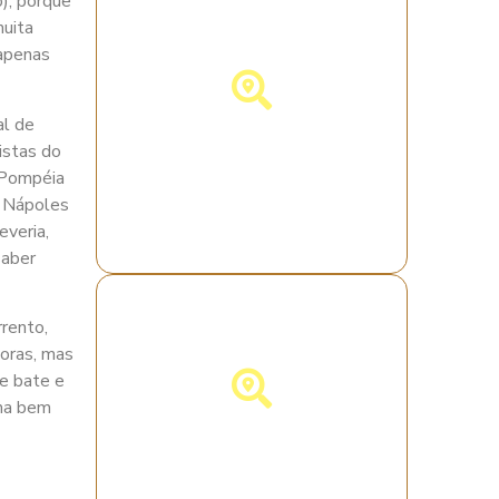
o), porque
muita
 apenas
al de
Descubra a Itália!
istas do
 Pompéia
e Nápoles
everia,
saber
rento,
oras, mas
se bate e
oma bem
Descubra a
Alemanha!