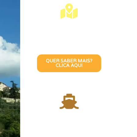
Visite Lisboa Com
Uma Guia Turístico
Brasileira
QUER SABER MAIS?
CLICA AQUI
Atravesse o Rio
Tejo com uma
Guia Turística