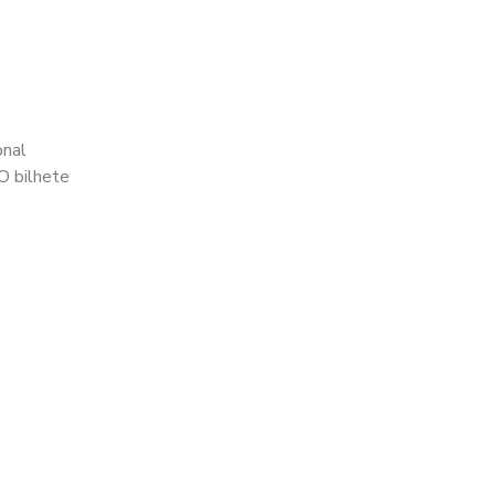
onal
O bilhete