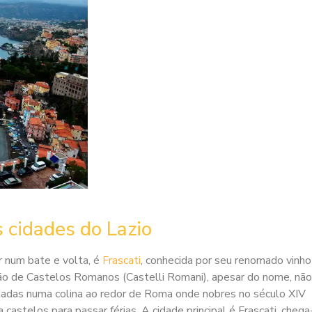
 cidades do Lazio
r num bate e volta, é
Frascati
, conhecida por seu renomado vinho
ão de Castelos Romanos (Castelli Romani), apesar do nome, nã
uadas numa colina ao redor de Roma onde nobres no século XIV
stelos para passar férias. A cidade principal é Frascati, chega