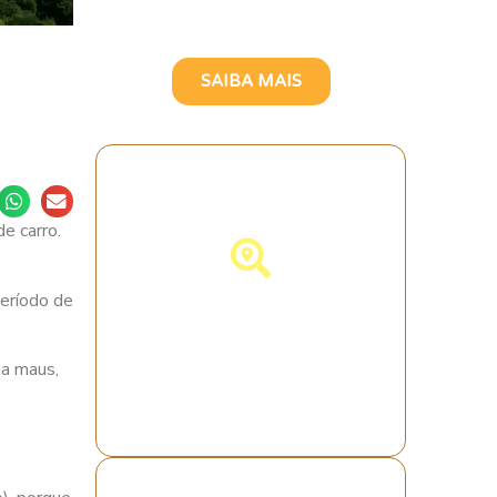
Brasileira
SAIBA MAIS
e carro.
período de
Descubra
Portugal!
da maus,