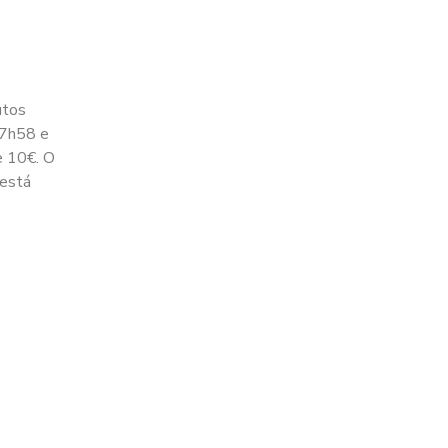
utos
 7h58 e
e 10€. O
 está