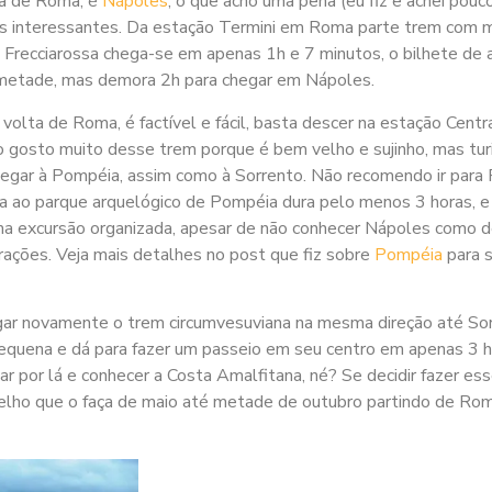
ta de Roma, é
Nápoles
, o que acho uma pena (eu fiz e achei pouc
tos interessantes. Da estação Termini em Roma parte trem com 
o Frecciarossa chega-se em apenas 1h e 7 minutos, o bilhete de
a metade, mas demora 2h para chegar em Nápoles.
lta de Roma, é factível e fácil, basta descer na estação Centr
 gosto muito desse trem porque é bem velho e sujinho, mas tur
hegar à Pompéia, assim como à Sorrento. Não recomendo ir para
ita ao parque arquelógico de Pompéia dura pelo menos 3 horas, 
ma excursão organizada, apesar de não conhecer Nápoles como d
ações. Veja mais detalhes no post que fiz sobre
Pompéia
para 
egar novamente o trem circumvesuviana na mesma direção até Sor
equena e dá para fazer um passeio em seu centro em apenas 3 h
car por lá e conhecer a Costa Amalfitana, né? Se decidir fazer es
selho que o faça de maio até metade de outubro partindo de R