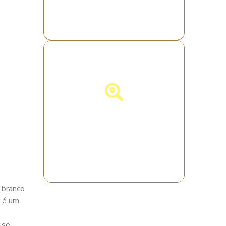
Descubra a
Espanha!
 branco
o é um
-se