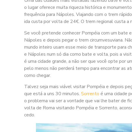
Uma das cidades mais visitadas fazendo bate e vol
o lugar oferece muita riqueza histórica e monumen
frequência para Nápoles. Viajando com o trem rápid
ida custa por volta de 24€. O trem regional custa 
Se você pretende conhecer Pompéia com um bate e vo
Nápoles e depois pegar o trem circumvesuviana. Não
mundo inteiro usam esse meio de transporte para c
e Nápoles num só dia como bate e volta, pois a vis
é uma cidade grande, a não ser que você opte por u
pelo menos não perderá tempo para encontrar as atr
como chegar.
Talvez seja mais viável visitar Pompéia e depois p
que está a uns 30 minutos.
Sorrento
é uma cidade p
o problema vai ser a vontade que vai lhe bater de fi
volta de Roma visitando Pompéia e Sorrento, acon
cedo.