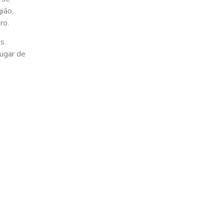
ião,
ro.
os
lugar de