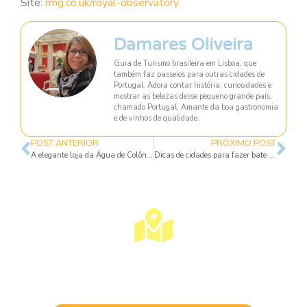
Site:
rmg.co.uk/royal-observatory
Damares Oliveira
Guia de Turismo brasileira em Lisboa, que
também faz passeios para outras cidades de
Portugal. Adora contar história, curiosidades e
mostrar as belezas desse pequeno grande país,
chamado Portugal. Amante da boa gastronomia
e de vinhos de qualidade.
POST ANTERIOR
PRÓXIMO POST
A elegante loja da Água de Colônia
Dicas de cidades para fazer bate e volta de Roma
Visite Lisboa Com Uma Guia
Turístico Brasileira