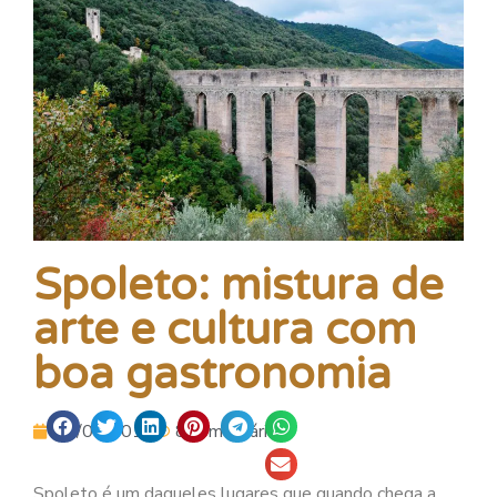
Spoleto: mistura de
arte e cultura com
boa gastronomia
14/01/2016
8 comentários.
Spoleto é um daqueles lugares que quando chega a